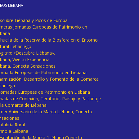
DEOS LIÉBANA
scubre Liébana y Picos de Europa
imeras Jornadas Europeas de Patrimonio en
ébana
huella de la Reserva de la Biosfera en el Entorno
tural Lebaniego
og trip: «Descubre Liébana».
bana, Vive tu Experiencia
ébana, Conecta Sensaciones
 Jornada Europeas de Patrimonio en Liébana
namización, Desarrollo y Fomento de la Comarca
baniega
I Jornadas Europeas de Patrimonio en Liébana
rnadas de Conexión, Territorio, Paisaje y Paisanaje
 la Comarca de Liébana
imer Aniversario de la Marca Liébana, Conecta
nsaciones
ntabria Rural
mno a Liébana
esentación de la Marca “Liébana Conecta