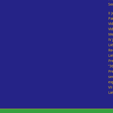
Se
II 
Pa
Ví
Ví
Me
IV
Li
Re
Li
Pr
“3
Pr
se
ex
VI
Li