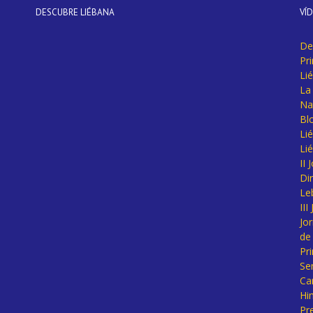
DESCUBRE LIÉBANA
VÍ
De
Pr
Li
La 
Na
Bl
Lié
Li
II
Di
Le
II
Jo
de
Pr
Se
Ca
Hi
Pr