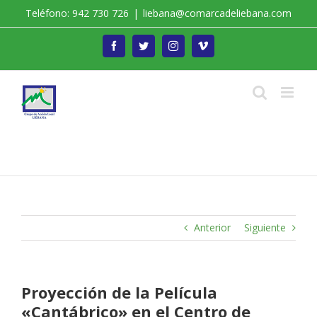
Saltar
Teléfono: 942 730 726
|
liebana@comarcadeliebana.com
al
contenido
Facebook
Twitter
Instagram
Vimeo
Trabajamos por el Desarrollo de la Comarca de
Liébana
Anterior
Siguiente
Proyección de la Película
«Cantábrico» en el Centro de