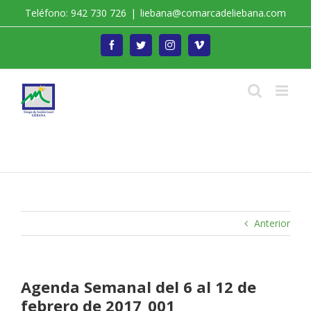
Saltar
Teléfono: 942 730 726
|
liebana@comarcadeliebana.com
al
contenido
Facebook
Twitter
Instagram
Vimeo
Trabajamos por el Desarrollo de la Comarca de
Liébana
Anterior
Agenda Semanal del 6 al 12 de
febrero de 2017_001