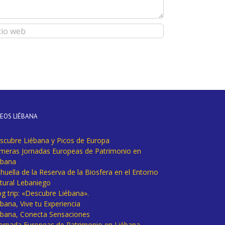
DEOS LIÉBANA
scubre Liébana y Picos de Europa
imeras Jornadas Europeas de Patrimonio en
ébana
huella de la Reserva de la Biosfera en el Entorno
tural Lebaniego
og trip: «Descubre Liébana».
bana, Vive tu Experiencia
ébana, Conecta Sensaciones
 Jornada Europeas de Patrimonio en Liébana