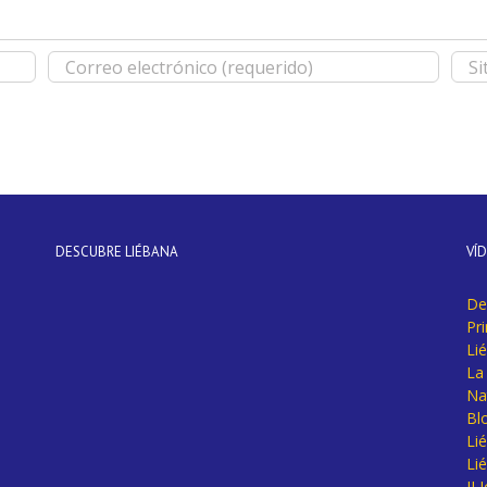
DESCUBRE LIÉBANA
VÍ
De
Pr
Li
La 
Na
Bl
Lié
Li
II