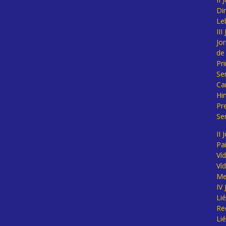
Di
Le
II
Jo
de
Pr
Se
Ca
Hi
Pr
Se
II 
Pa
Ví
Ví
Me
IV
Li
Re
Li