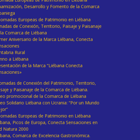
namización, Desarrollo y Fomento de la Comarca
baniega
I Jornadas Europeas de Patrimonio en Liébana
rnadas de Conexión, Territorio, Paisaje y Paisanaje
 la Comarca de Liébana
imer Aniversario de la Marca Liébana, Conecta
nsaciones
ntabria Rural
mno a Liébana
esentación de la Marca “Liébana Conecta
nsaciones»
Jornadas de Conexión del Patrimonio, Territorio,
isaje y Paisanaje de la Comarca de Liébana.
deo promocional de la Comarca de Liébana
deo Solidario Liébana con Ucrania: “Por un Mundo
jor”
 Jornadas Europeas de Patrimonio en Liébana
ébana, Picos de Europa, Conecta Sensaciones en
d Natura 2000
ébana, Comarca de Excelencia Gastronómica.