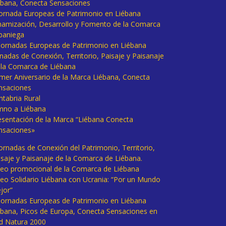
ébana, Conecta Sensaciones
 Jornada Europeas de Patrimonio en Liébana
namización, Desarrollo y Fomento de la Comarca
baniega
I Jornadas Europeas de Patrimonio en Liébana
rnadas de Conexión, Territorio, Paisaje y Paisanaje
 la Comarca de Liébana
imer Aniversario de la Marca Liébana, Conecta
nsaciones
ntabria Rural
mno a Liébana
esentación de la Marca “Liébana Conecta
nsaciones»
Jornadas de Conexión del Patrimonio, Territorio,
isaje y Paisanaje de la Comarca de Liébana.
deo promocional de la Comarca de Liébana
deo Solidario Liébana con Ucrania: “Por un Mundo
jor”
 Jornadas Europeas de Patrimonio en Liébana
ébana, Picos de Europa, Conecta Sensaciones en
d Natura 2000