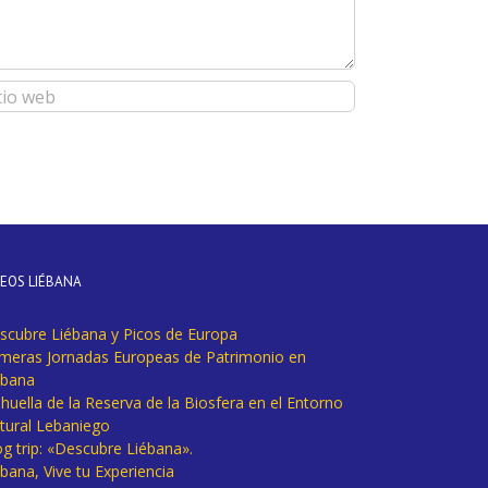
DEOS LIÉBANA
scubre Liébana y Picos de Europa
imeras Jornadas Europeas de Patrimonio en
ébana
huella de la Reserva de la Biosfera en el Entorno
tural Lebaniego
og trip: «Descubre Liébana».
bana, Vive tu Experiencia