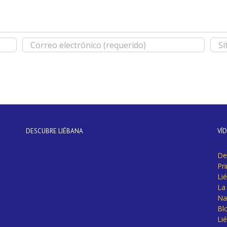
DESCUBRE LIÉBANA
VÍ
De
Pr
Li
La 
Na
Bl
Lié