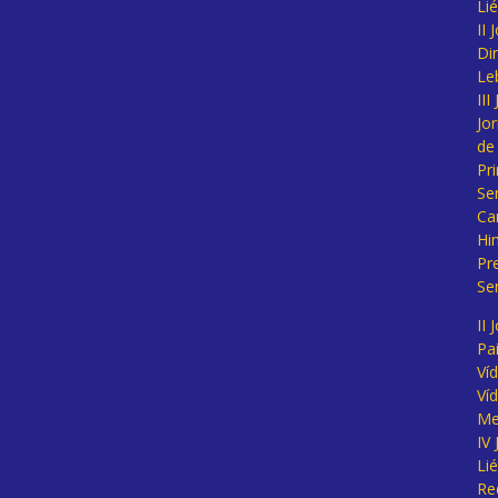
Li
II
Di
Le
II
Jo
de
Pr
Se
Ca
Hi
Pr
Se
II 
Pa
Ví
Ví
Me
IV
Li
Re