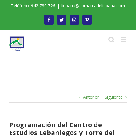
Saltar
Teléfono: 942 730 726
|
liebana@comarcadeliebana.com
al
contenido
Facebook
Twitter
Instagram
Vimeo
Trabajamos por el Desarrollo de la Comarca de
Liébana
Anterior
Siguiente
Programación del Centro de
Estudios Lebaniegos y Torre del