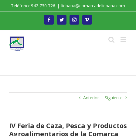
Saltar
Teléfono: 942 730 726
|
liebana@comarcadeliebana.com
al
contenido
Facebook
Twitter
Instagram
Vimeo
Trabajamos por el Desarrollo de la Comarca de
Liébana
Anterior
Siguiente
IV Feria de Caza, Pesca y Productos
Agroalimentarios de la Comarca