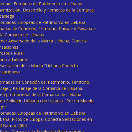
 Jornada Europeas de Patrimonio en Liébana
namización, Desarrollo y Fomento de la Comarca
baniega
I Jornadas Europeas de Patrimonio en Liébana
rnadas de Conexión, Territorio, Paisaje y Paisanaje
 la Comarca de Liébana
imer Aniversario de la Marca Liébana, Conecta
nsaciones
ntabria Rural
mno a Liébana
esentación de la Marca “Liébana Conecta
nsaciones»
Jornadas de Conexión del Patrimonio, Territorio,
isaje y Paisanaje de la Comarca de Liébana.
deo promocional de la Comarca de Liébana
deo Solidario Liébana con Ucrania: “Por un Mundo
jor”
 Jornadas Europeas de Patrimonio en Liébana
ébana, Picos de Europa, Conecta Sensaciones en
d Natura 2000
ébana, Comarca de Excelencia Gastronómica.