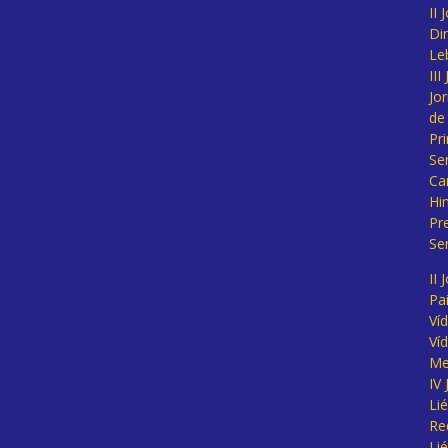
II
Di
Le
II
Jo
de
Pr
Se
Ca
Hi
Pr
Se
II 
Pa
Ví
Ví
Me
IV
Li
Re
Li