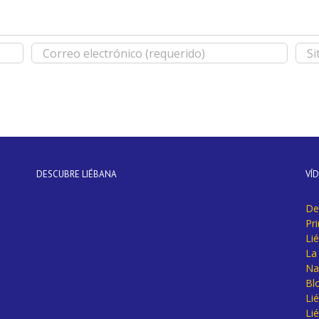
DESCUBRE LIÉBANA
VÍ
De
Pr
Li
La 
Na
Bl
Lié
Li