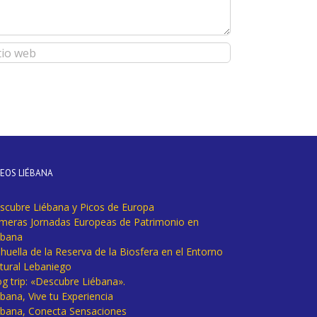
DEOS LIÉBANA
scubre Liébana y Picos de Europa
imeras Jornadas Europeas de Patrimonio en
ébana
huella de la Reserva de la Biosfera en el Entorno
tural Lebaniego
og trip: «Descubre Liébana».
bana, Vive tu Experiencia
ébana, Conecta Sensaciones