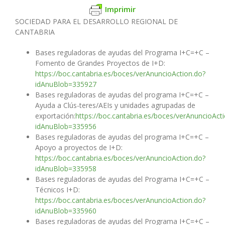
Imprimir
SOCIEDAD PARA EL DESARROLLO REGIONAL DE
CANTABRIA
Bases reguladoras de ayudas del Programa I+C=+C –
Fomento de Grandes Proyectos de I+D:
https://boc.cantabria.es/boces/verAnuncioAction.do?
idAnuBlob=335927
Bases reguladoras de ayudas del programa I+C=+C –
Ayuda a Clús-teres/AEIs y unidades agrupadas de
exportación:
https://boc.cantabria.es/boces/verAnuncioAct
idAnuBlob=335956
Bases reguladoras de ayudas del programa I+C=+C –
Apoyo a proyectos de I+D:
https://boc.cantabria.es/boces/verAnuncioAction.do?
idAnuBlob=335958
Bases reguladoras de ayudas del Programa I+C=+C –
Técnicos I+D:
https://boc.cantabria.es/boces/verAnuncioAction.do?
idAnuBlob=335960
Bases reguladoras de ayudas del Programa I+C=+C –