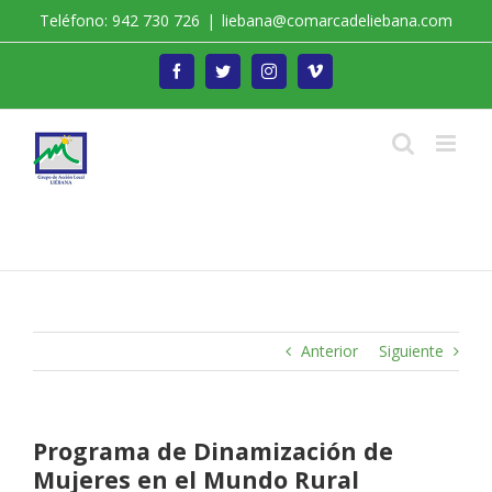
Saltar
Teléfono: 942 730 726
|
liebana@comarcadeliebana.com
al
contenido
Facebook
Twitter
Instagram
Vimeo
Trabajamos por el Desarrollo de la Comarca de
Liébana
Anterior
Siguiente
Programa de Dinamización de
Mujeres en el Mundo Rural