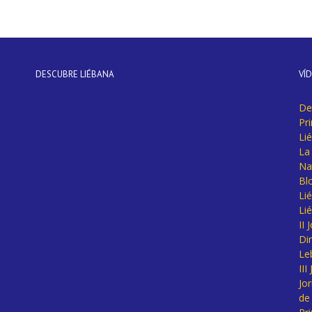
DESCUBRE LIÉBANA
VÍ
De
Pr
Li
La 
Na
Bl
Lié
Li
II
Di
Le
II
Jo
de