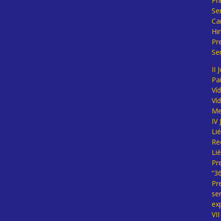
Pr
Se
Ca
Hi
Pr
Se
II 
Pa
Ví
Ví
Me
IV
Li
Re
Li
Pr
“3
Pr
se
ex
VI