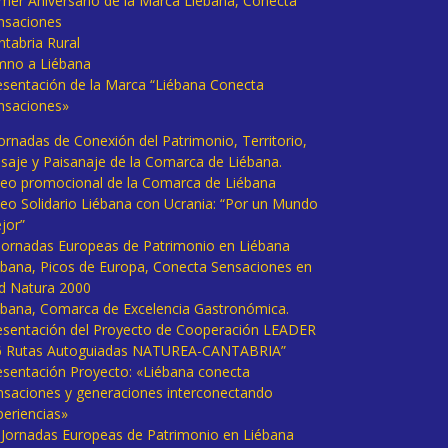
imer Aniversario de la Marca Liébana, Conecta
nsaciones
ntabria Rural
mno a Liébana
esentación de la Marca “Liébana Conecta
nsaciones»
Jornadas de Conexión del Patrimonio, Territorio,
isaje y Paisanaje de la Comarca de Liébana.
deo promocional de la Comarca de Liébana
deo Solidario Liébana con Ucrania: “Por un Mundo
jor”
 Jornadas Europeas de Patrimonio en Liébana
ébana, Picos de Europa, Conecta Sensaciones en
d Natura 2000
ébana, Comarca de Excelencia Gastronómica.
esentación del Proyecto de Cooperación LEADER
6 Rutas Autoguiadas NATUREA-CANTABRIA”
esentación Proyecto: «Liébana conecta
nsaciones y generaciones interconectando
periencias»
I Jornadas Europeas de Patrimonio en Liébana