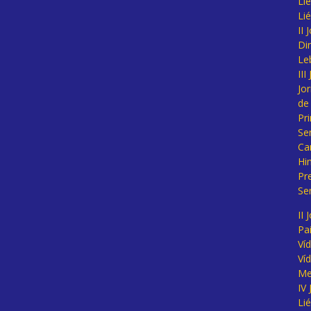
Lié
Li
II
Di
Le
II
Jo
de
Pr
Se
Ca
Hi
Pr
Se
II 
Pa
Ví
Ví
Me
IV
Li