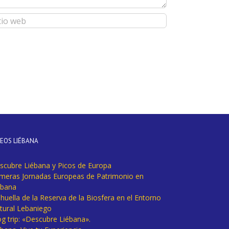
DEOS LIÉBANA
scubre Liébana y Picos de Europa
imeras Jornadas Europeas de Patrimonio en
ébana
huella de la Reserva de la Biosfera en el Entorno
tural Lebaniego
og trip: «Descubre Liébana».