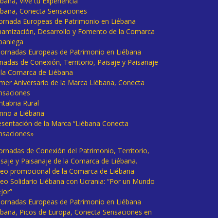
bana, Vive tu Experiencia
ébana, Conecta Sensaciones
 Jornada Europeas de Patrimonio en Liébana
namización, Desarrollo y Fomento de la Comarca
baniega
I Jornadas Europeas de Patrimonio en Liébana
rnadas de Conexión, Territorio, Paisaje y Paisanaje
 la Comarca de Liébana
imer Aniversario de la Marca Liébana, Conecta
nsaciones
ntabria Rural
mno a Liébana
esentación de la Marca “Liébana Conecta
nsaciones»
Jornadas de Conexión del Patrimonio, Territorio,
isaje y Paisanaje de la Comarca de Liébana.
deo promocional de la Comarca de Liébana
deo Solidario Liébana con Ucrania: “Por un Mundo
jor”
 Jornadas Europeas de Patrimonio en Liébana
ébana, Picos de Europa, Conecta Sensaciones en