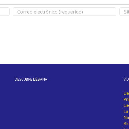
DESCUBRE LIÉBANA
VÍ
De
Pr
Li
La 
Na
Bl