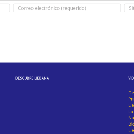
DESCUBRE LIÉBANA
VÍ
De
Pr
Li
La 
Na
Bl
Lié