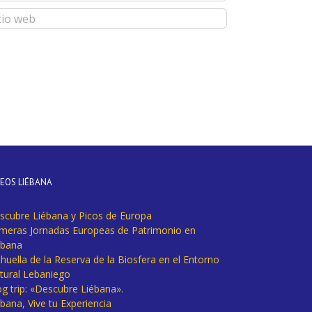
DEOS LIÉBANA
scubre Liébana y Picos de Europa
imeras Jornadas Europeas de Patrimonio en
ébana
huella de la Reserva de la Biosfera en el Entorno
tural Lebaniego
og trip: «Descubre Liébana».
bana, Vive tu Experiencia