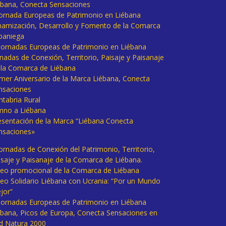
ébana, Conecta Sensaciones
 Jornada Europeas de Patrimonio en Liébana
namización, Desarrollo y Fomento de la Comarca
baniega
I Jornadas Europeas de Patrimonio en Liébana
rnadas de Conexión, Territorio, Paisaje y Paisanaje
 la Comarca de Liébana
imer Aniversario de la Marca Liébana, Conecta
nsaciones
ntabria Rural
mno a Liébana
esentación de la Marca “Liébana Conecta
nsaciones»
Jornadas de Conexión del Patrimonio, Territorio,
isaje y Paisanaje de la Comarca de Liébana.
deo promocional de la Comarca de Liébana
deo Solidario Liébana con Ucrania: “Por un Mundo
jor”
 Jornadas Europeas de Patrimonio en Liébana
ébana, Picos de Europa, Conecta Sensaciones en
d Natura 2000