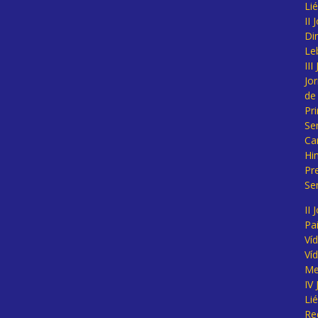
Li
II
Di
Le
II
Jo
de
Pr
Se
Ca
Hi
Pr
Se
II 
Pa
Ví
Ví
Me
IV
Li
Re