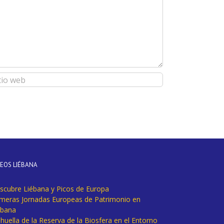
DEOS LIÉBANA
scubre Liébana y Picos de Europa
imeras Jornadas Europeas de Patrimonio en
ébana
huella de la Reserva de la Biosfera en el Entorno