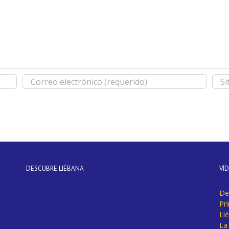
DESCUBRE LIÉBANA
VÍ
De
Pr
Li
La 