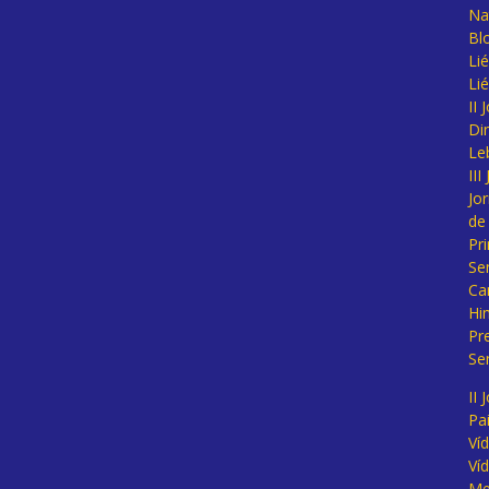
Na
Bl
Lié
Li
II
Di
Le
II
Jo
de
Pr
Se
Ca
Hi
Pr
Se
II 
Pa
Ví
Ví
Me