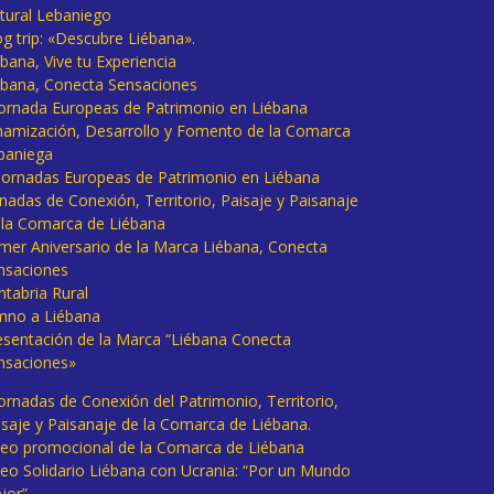
tural Lebaniego
og trip: «Descubre Liébana».
bana, Vive tu Experiencia
ébana, Conecta Sensaciones
 Jornada Europeas de Patrimonio en Liébana
namización, Desarrollo y Fomento de la Comarca
baniega
I Jornadas Europeas de Patrimonio en Liébana
rnadas de Conexión, Territorio, Paisaje y Paisanaje
 la Comarca de Liébana
imer Aniversario de la Marca Liébana, Conecta
nsaciones
ntabria Rural
mno a Liébana
esentación de la Marca “Liébana Conecta
nsaciones»
Jornadas de Conexión del Patrimonio, Territorio,
isaje y Paisanaje de la Comarca de Liébana.
deo promocional de la Comarca de Liébana
deo Solidario Liébana con Ucrania: “Por un Mundo
jor”