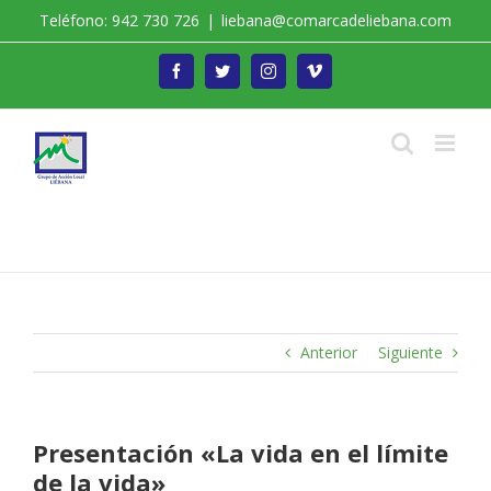
Saltar
Teléfono: 942 730 726
|
liebana@comarcadeliebana.com
al
contenido
Facebook
Twitter
Instagram
Vimeo
Trabajamos por el Desarrollo de la Comarca de
Liébana
Anterior
Siguiente
Presentación «La vida en el límite
de la vida»