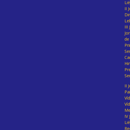
Li
II
Di
Le
II
Jo
de
Pr
Se
Ca
Hi
Pr
Se
II 
Pa
Ví
Ví
Me
IV
Li
Re