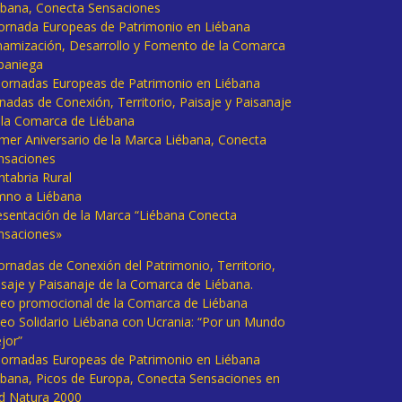
ébana, Conecta Sensaciones
 Jornada Europeas de Patrimonio en Liébana
namización, Desarrollo y Fomento de la Comarca
baniega
I Jornadas Europeas de Patrimonio en Liébana
rnadas de Conexión, Territorio, Paisaje y Paisanaje
 la Comarca de Liébana
imer Aniversario de la Marca Liébana, Conecta
nsaciones
ntabria Rural
mno a Liébana
esentación de la Marca “Liébana Conecta
nsaciones»
Jornadas de Conexión del Patrimonio, Territorio,
isaje y Paisanaje de la Comarca de Liébana.
deo promocional de la Comarca de Liébana
deo Solidario Liébana con Ucrania: “Por un Mundo
jor”
 Jornadas Europeas de Patrimonio en Liébana
ébana, Picos de Europa, Conecta Sensaciones en
d Natura 2000