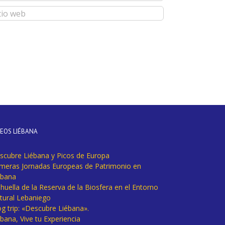
DEOS LIÉBANA
scubre Liébana y Picos de Europa
imeras Jornadas Europeas de Patrimonio en
ébana
huella de la Reserva de la Biosfera en el Entorno
tural Lebaniego
og trip: «Descubre Liébana».
bana, Vive tu Experiencia