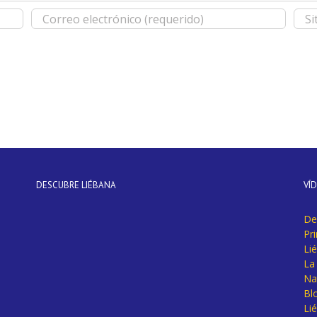
DESCUBRE LIÉBANA
VÍ
De
Pr
Li
La 
Na
Bl
Lié