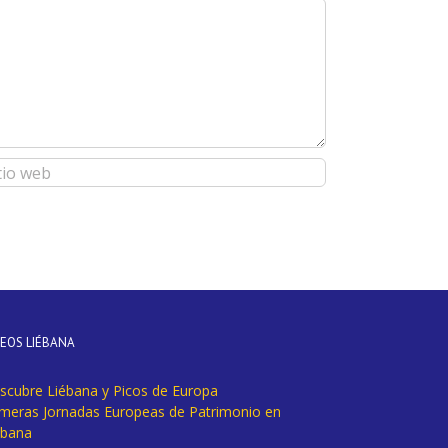
DEOS LIÉBANA
scubre Liébana y Picos de Europa
imeras Jornadas Europeas de Patrimonio en
ébana