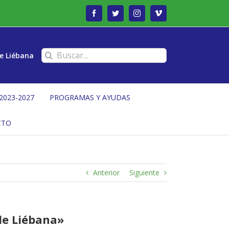
Facebook
Twitter
Instagram
Vimeo
Buscar:
e Liébana
2023-2027
PROGRAMAS Y AYUDAS
CTO
Anterior
Siguiente
de Liébana»