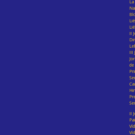
La 
Na
Bl
Lié
Li
II
Di
Le
II
Jo
de
Pr
Se
Ca
Hi
Pr
Se
II 
Pa
Ví
Ví