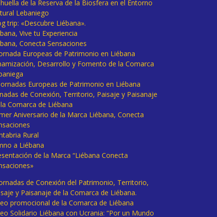
huella de la Reserva de la Biosfera en el Entorno
tural Lebaniego
og trip: «Descubre Liébana».
bana, Vive tu Experiencia
ébana, Conecta Sensaciones
 Jornada Europeas de Patrimonio en Liébana
namización, Desarrollo y Fomento de la Comarca
baniega
I Jornadas Europeas de Patrimonio en Liébana
rnadas de Conexión, Territorio, Paisaje y Paisanaje
 la Comarca de Liébana
imer Aniversario de la Marca Liébana, Conecta
nsaciones
ntabria Rural
mno a Liébana
esentación de la Marca “Liébana Conecta
nsaciones»
Jornadas de Conexión del Patrimonio, Territorio,
isaje y Paisanaje de la Comarca de Liébana.
deo promocional de la Comarca de Liébana
deo Solidario Liébana con Ucrania: “Por un Mundo