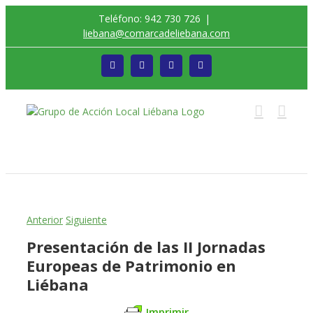
Saltar
Teléfono: 942 730 726
|
al
liebana@comarcadeliebana.com
contenido
Facebook
Twitter
Instagram
Vimeo
Trabajamos por el Desarrollo de la Comarca de
Liébana
Anterior
Siguiente
Presentación de las II Jornadas
Europeas de Patrimonio en
Liébana
Imprimir