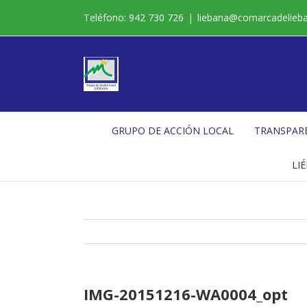
Saltar
Teléfono: 942 730 726
|
liebana@comarcadelieb
al
contenido
GRUPO DE ACCIÓN LOCAL
TRANSPAR
LI
IMG-20151216-WA0004_opt