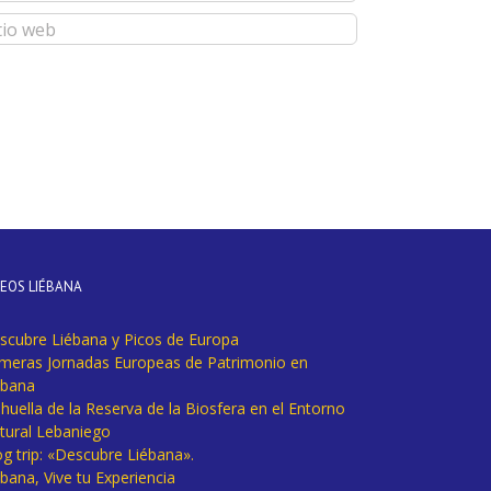
DEOS LIÉBANA
scubre Liébana y Picos de Europa
imeras Jornadas Europeas de Patrimonio en
ébana
huella de la Reserva de la Biosfera en el Entorno
tural Lebaniego
og trip: «Descubre Liébana».
bana, Vive tu Experiencia