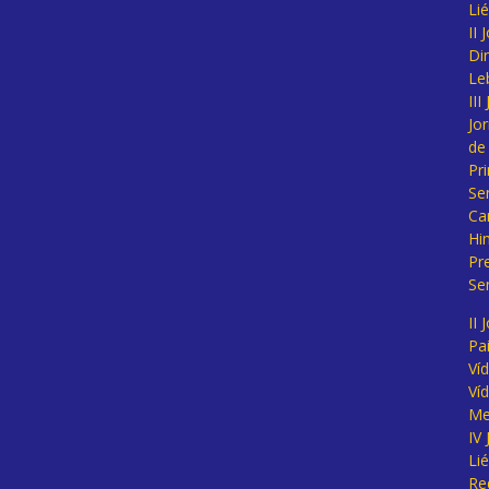
Li
II
Di
Le
II
Jo
de
Pr
Se
Ca
Hi
Pr
Se
II 
Pa
Ví
Ví
Me
IV
Li
Re