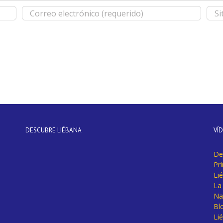
DESCUBRE LIÉBANA
VÍ
De
Pr
Li
La 
Na
Bl
Lié