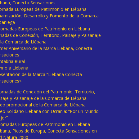
ébana, Conecta Sensaciones
 Jornada Europeas de Patrimonio en Liébana
namización, Desarrollo y Fomento de la Comarca
baniega
I Jornadas Europeas de Patrimonio en Liébana
rnadas de Conexión, Territorio, Paisaje y Paisanaje
 la Comarca de Liébana
imer Aniversario de la Marca Liébana, Conecta
nsaciones
ntabria Rural
mno a Liébana
esentación de la Marca “Liébana Conecta
nsaciones»
Jornadas de Conexión del Patrimonio, Territorio,
isaje y Paisanaje de la Comarca de Liébana.
deo promocional de la Comarca de Liébana
deo Solidario Liébana con Ucrania: “Por un Mundo
jor”
 Jornadas Europeas de Patrimonio en Liébana
ébana, Picos de Europa, Conecta Sensaciones en
d Natura 2000