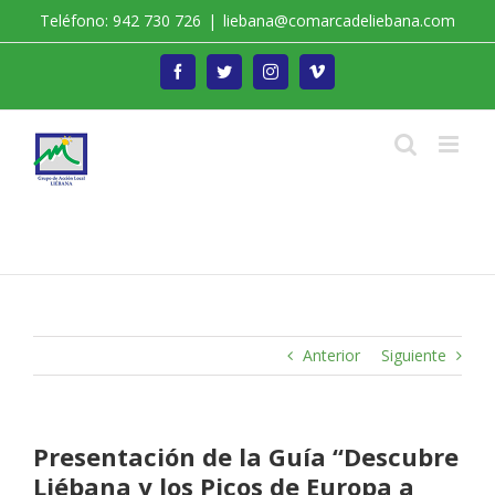
Saltar
Teléfono: 942 730 726
|
liebana@comarcadeliebana.com
al
contenido
Facebook
Twitter
Instagram
Vimeo
Trabajamos por el Desarrollo de la Comarca de
Liébana
Anterior
Siguiente
Presentación de la Guía “Descubre
Liébana y los Picos de Europa a