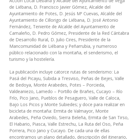
Acción Local Liébana y Alcalde del Ayuntamiento de Vega
de Liébana, D. Francisco Javier Gómez, Alcalde del
Ayuntamiento de Potes, D. Jesús Mª Cuevas, Alcalde del
Ayuntamiento de Cillorigo de Liébana, D. José Antonio
Fernández, Teniente de Alcalde del Ayuntamiento de
Camaleño, D. Pedro Gómez, Presidente de la Red Cántabra
de Desarrollo Rural, D. Julio Cires, Presidente de la
Mancomunidad de Liébana y Peñarrubia, y numeroso
público relacionado con la montaña, el senderismo, el
turismo y la hostelería.
La publicación incluye catorce rutas de senderismo: La
Pasá del Picayu, Subida a Tresviso, Peñas de Bejes, Valle
de Bedoya, Monte Arabedes, Potes – Porcieda,
Valdeaniezo, Lamedo – Portillo de Brañes, Cucayo – Río
Frío, Pico Jano, Pueblos de Pesaguero, Valle de Caloca,
Bajo Los Picos y Monte Subiedes; y doce para realizar en
bicicleta de montaña: Ermita de Valmayor, Monte
Arabedes, Peña Oviedo, Sierra Beleña, Ermita de San Tirso,
El Habario, Piasca, Valle Estrechu, La Ruta del Oso, Peña
Porrera, Pico Jano y Cucayo. De cada una de ellas
encontramos un plano detallado, descripción del itinerario,