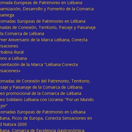
 Jornada Europeas de Patrimonio en Liébana
namización, Desarrollo y Fomento de la Comarca
baniega
I Jornadas Europeas de Patrimonio en Liébana
rnadas de Conexión, Territorio, Paisaje y Paisanaje
 la Comarca de Liébana
imer Aniversario de la Marca Liébana, Conecta
nsaciones
ntabria Rural
mno a Liébana
esentación de la Marca “Liébana Conecta
nsaciones»
Jornadas de Conexión del Patrimonio, Territorio,
isaje y Paisanaje de la Comarca de Liébana.
deo promocional de la Comarca de Liébana
deo Solidario Liébana con Ucrania: “Por un Mundo
jor”
 Jornadas Europeas de Patrimonio en Liébana
ébana, Picos de Europa, Conecta Sensaciones en
d Natura 2000
ébana, Comarca de Excelencia Gastronómica.