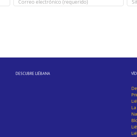
DESCUBRE LIÉBANA
VÍ
De
Pr
Li
La 
Na
Bl
Lié
Li