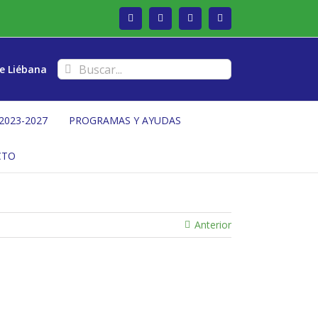
Facebook
Twitter
Instagram
Vimeo
Buscar:
e Liébana
2023-2027
PROGRAMAS Y AYUDAS
CTO
Anterior