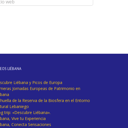
DEOS LIÉBANA
scubre Liébana y Picos de Europa
imeras Jornadas Europeas de Patrimonio en
ébana
huella de la Reserva de la Biosfera en el Entorno
tural Lebaniego
og trip: «Descubre Liébana».
bana, Vive tu Experiencia
ébana, Conecta Sensaciones