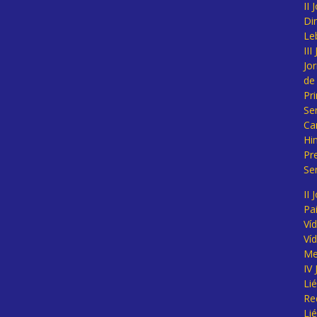
II
Di
Le
II
Jo
de
Pr
Se
Ca
Hi
Pr
Se
II 
Pa
Ví
Ví
Me
IV
Li
Re
Li