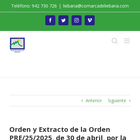
Saltar
Teléfono: 942 730 726
|
liebana@comarcadeliebana.com
al
contenido
Facebook
Twitter
Instagram
Vimeo
Trabajamos por el Desarrollo de la Comarca de
Liébana
Anterior
Siguiente
Orden y Extracto de la Orden
PRE/25/2025, de 30 de abril, por la