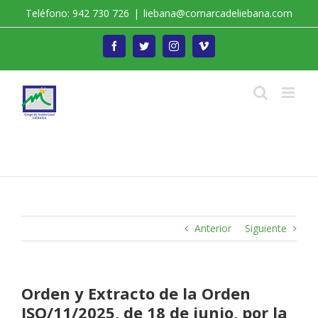
Saltar
Teléfono: 942 730 726
|
liebana@comarcadeliebana.com
al
contenido
Facebook
Twitter
Instagram
Vimeo
Trabajamos por el Desarrollo de la Comarca de
Liébana
Anterior
Siguiente
Orden y Extracto de la Orden
ISO/11/2025, de 18 de junio, por la