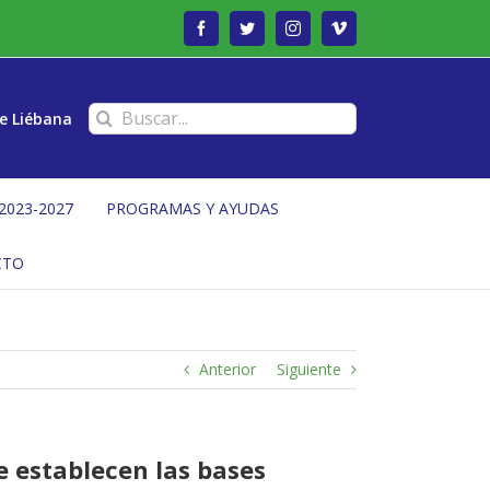
Facebook
Twitter
Instagram
Vimeo
Buscar:
e Liébana
2023-2027
PROGRAMAS Y AYUDAS
CTO
Anterior
Siguiente
e establecen las bases