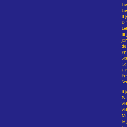
Lié
Li
II
Di
Le
II
Jo
de
Pr
Se
Ca
Hi
Pr
Se
II 
Pa
Ví
Ví
Me
IV