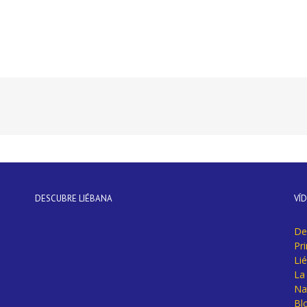
DESCUBRE LIÉBANA
VÍ
De
Pr
Li
La 
Na
Bl