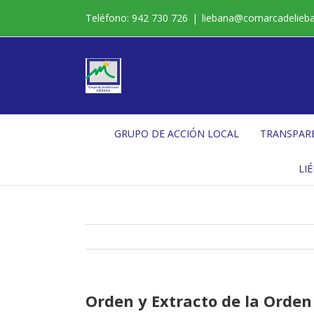
Saltar
Teléfono: 942 730 726
|
liebana@comarcadelieb
al
contenido
GRUPO DE ACCIÓN LOCAL
TRANSPAR
LI
Orden y Extracto de la Orden 