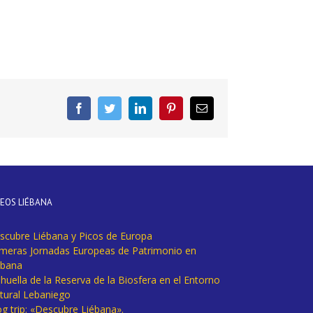
Facebook
Twitter
LinkedIn
Pinterest
Correo
electrónico
DEOS LIÉBANA
scubre Liébana y Picos de Europa
imeras Jornadas Europeas de Patrimonio en
ébana
huella de la Reserva de la Biosfera en el Entorno
tural Lebaniego
og trip: «Descubre Liébana».