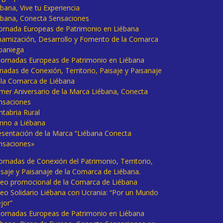
bana, Vive tu Experiencia
ébana, Conecta Sensaciones
 Jornada Europeas de Patrimonio en Liébana
namización, Desarrollo y Fomento de la Comarca
baniega
I Jornadas Europeas de Patrimonio en Liébana
rnadas de Conexión, Territorio, Paisaje y Paisanaje
 la Comarca de Liébana
imer Aniversario de la Marca Liébana, Conecta
nsaciones
ntabria Rural
mno a Liébana
esentación de la Marca “Liébana Conecta
nsaciones»
Jornadas de Conexión del Patrimonio, Territorio,
isaje y Paisanaje de la Comarca de Liébana.
deo promocional de la Comarca de Liébana
deo Solidario Liébana con Ucrania: “Por un Mundo
jor”
 Jornadas Europeas de Patrimonio en Liébana