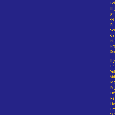
Le
II
Jo
de
Pr
Se
Ca
Hi
Pr
Se
II 
Pa
Ví
Ví
Me
IV
Li
Re
Li
Pr
“3