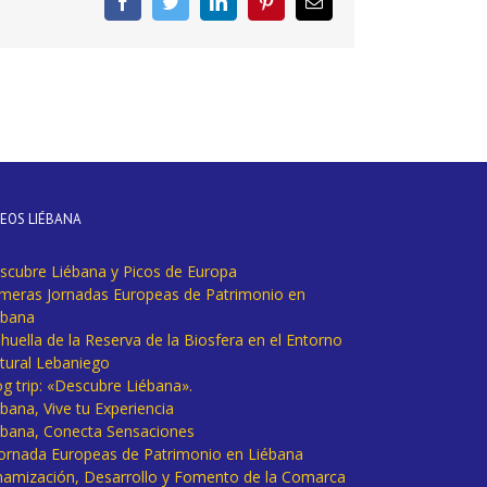
Facebook
Twitter
LinkedIn
Pinterest
Correo
electrónico
DEOS LIÉBANA
scubre Liébana y Picos de Europa
imeras Jornadas Europeas de Patrimonio en
ébana
huella de la Reserva de la Biosfera en el Entorno
tural Lebaniego
og trip: «Descubre Liébana».
bana, Vive tu Experiencia
ébana, Conecta Sensaciones
 Jornada Europeas de Patrimonio en Liébana
namización, Desarrollo y Fomento de la Comarca