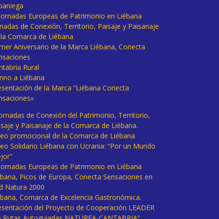
baniega
I Jornadas Europeas de Patrimonio en Liébana
rnadas de Conexión, Territorio, Paisaje y Paisanaje
 la Comarca de Liébana
imer Aniversario de la Marca Liébana, Conecta
nsaciones
ntabria Rural
mno a Liébana
esentación de la Marca “Liébana Conecta
nsaciones»
Jornadas de Conexión del Patrimonio, Territorio,
isaje y Paisanaje de la Comarca de Liébana.
deo promocional de la Comarca de Liébana
deo Solidario Liébana con Ucrania: “Por un Mundo
jor”
 Jornadas Europeas de Patrimonio en Liébana
ébana, Picos de Europa, Conecta Sensaciones en
d Natura 2000
ébana, Comarca de Excelencia Gastronómica.
esentación del Proyecto de Cooperación LEADER
6 Rutas Autoguiadas NATUREA-CANTABRIA”