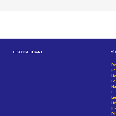
DESCUBRE LIÉBANA
VÍ
De
Pr
Li
La 
Na
Bl
Lié
Li
II
Di