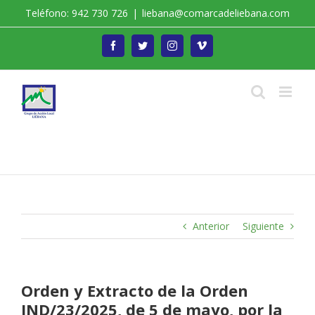
Saltar
Teléfono: 942 730 726
|
liebana@comarcadeliebana.com
al
contenido
Facebook
Twitter
Instagram
Vimeo
Trabajamos por el Desarrollo de la Comarca de
Liébana
Anterior
Siguiente
Orden y Extracto de la Orden
IND/23/2025, de 5 de mayo, por la