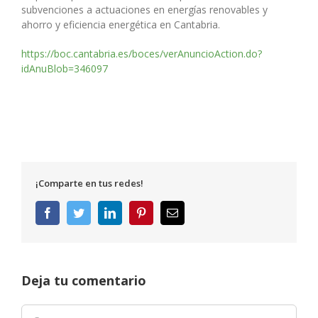
subvenciones a actuaciones en energías renovables y
ahorro y eficiencia energética en Cantabria.
https://boc.cantabria.es/boces/verAnuncioAction.do?
idAnuBlob=346097
¡Comparte en tus redes!
Facebook
Twitter
LinkedIn
Pinterest
Correo
electrónico
Deja tu comentario
Comentar