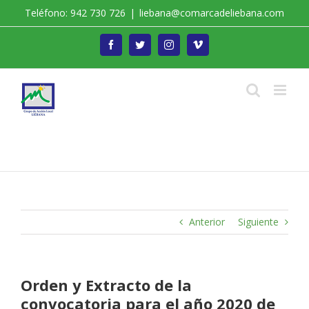
Saltar
Teléfono: 942 730 726
|
liebana@comarcadeliebana.com
al
contenido
Facebook
Twitter
Instagram
Vimeo
Trabajamos por el Desarrollo de la Comarca de
Liébana
Anterior
Siguiente
Orden y Extracto de la
convocatoria para el año 2020 de