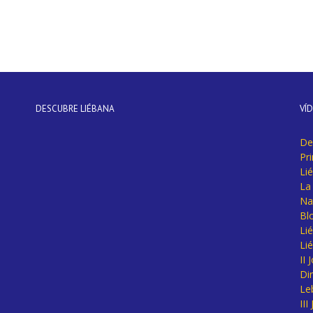
DESCUBRE LIÉBANA
VÍ
De
Pr
Li
La 
Na
Bl
Lié
Li
II
Di
Le
II