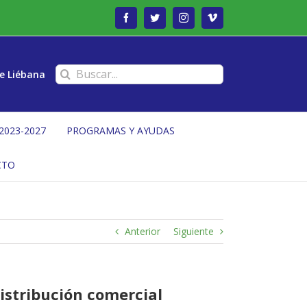
Facebook
Twitter
Instagram
Vimeo
Buscar:
e Liébana
2023-2027
PROGRAMAS Y AYUDAS
CTO
Anterior
Siguiente
distribución comercial