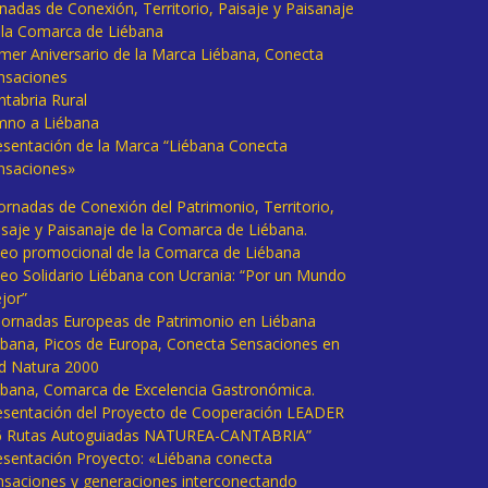
rnadas de Conexión, Territorio, Paisaje y Paisanaje
 la Comarca de Liébana
imer Aniversario de la Marca Liébana, Conecta
nsaciones
ntabria Rural
mno a Liébana
esentación de la Marca “Liébana Conecta
nsaciones»
Jornadas de Conexión del Patrimonio, Territorio,
isaje y Paisanaje de la Comarca de Liébana.
deo promocional de la Comarca de Liébana
deo Solidario Liébana con Ucrania: “Por un Mundo
jor”
 Jornadas Europeas de Patrimonio en Liébana
ébana, Picos de Europa, Conecta Sensaciones en
d Natura 2000
ébana, Comarca de Excelencia Gastronómica.
esentación del Proyecto de Cooperación LEADER
6 Rutas Autoguiadas NATUREA-CANTABRIA”
esentación Proyecto: «Liébana conecta
nsaciones y generaciones interconectando