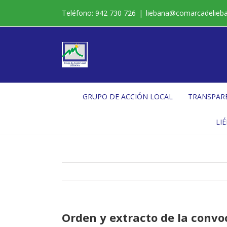
Saltar
Teléfono: 942 730 726
|
liebana@comarcadelieb
al
contenido
GRUPO DE ACCIÓN LOCAL
TRANSPAR
LI
Orden y extracto de la convoc