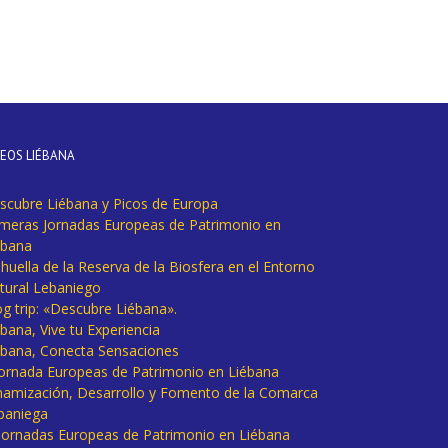
DEOS LIÉBANA
scubre Liébana y Picos de Europa
imeras Jornadas Europeas de Patrimonio en
ébana
huella de la Reserva de la Biosfera en el Entorno
tural Lebaniego
og trip: «Descubre Liébana».
bana, Vive tu Experiencia
ébana, Conecta Sensaciones
 Jornada Europeas de Patrimonio en Liébana
namización, Desarrollo y Fomento de la Comarca
baniega
I Jornadas Europeas de Patrimonio en Liébana