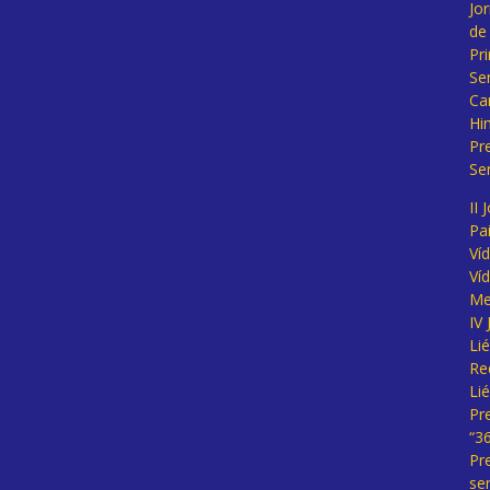
Jo
de
Pr
Se
Ca
Hi
Pr
Se
II 
Pa
Ví
Ví
Me
IV
Li
Re
Li
Pr
“3
Pr
se