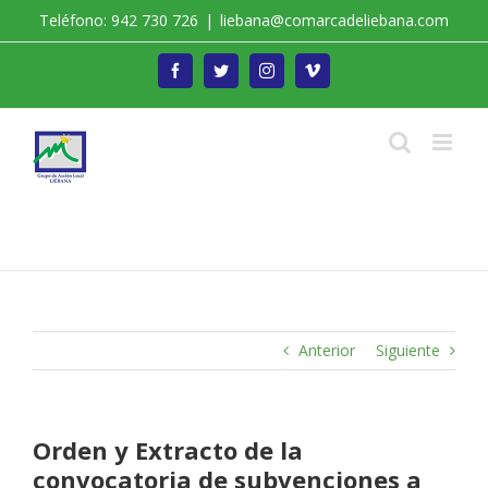
Saltar
Teléfono: 942 730 726
|
liebana@comarcadeliebana.com
al
contenido
Facebook
Twitter
Instagram
Vimeo
Trabajamos por el Desarrollo de la Comarca de
Liébana
Anterior
Siguiente
Orden y Extracto de la
convocatoria de subvenciones a