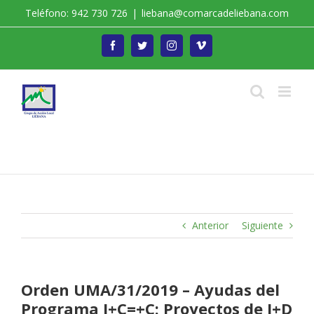
Saltar
Teléfono: 942 730 726
|
liebana@comarcadeliebana.com
al
contenido
Facebook
Twitter
Instagram
Vimeo
Trabajamos por el Desarrollo de la Comarca de
Liébana
Anterior
Siguiente
Orden UMA/31/2019 – Ayudas del
Programa I+C=+C: Proyectos de I+D