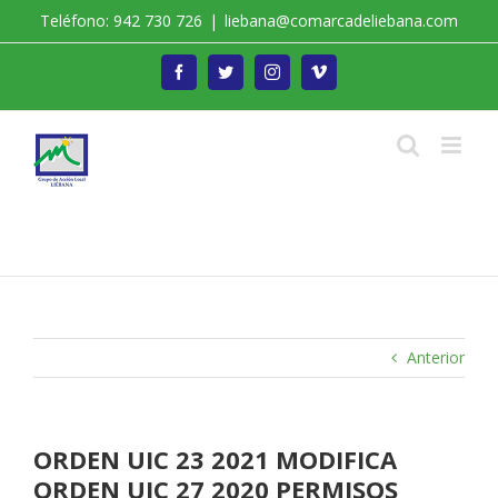
Saltar
Teléfono: 942 730 726
|
liebana@comarcadeliebana.com
al
contenido
Facebook
Twitter
Instagram
Vimeo
Trabajamos por el Desarrollo de la Comarca de
Liébana
Anterior
ORDEN UIC 23 2021 MODIFICA
ORDEN UIC 27 2020 PERMISOS