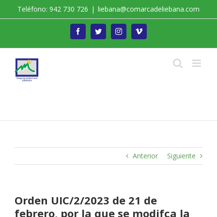
Saltar
Teléfono: 942 730 726
|
liebana@comarcadeliebana.com
al
contenido
Facebook
Twitter
Instagram
Vimeo
Trabajamos por el Desarrollo de la Comarca de
Liébana
Anterior
Siguiente
Orden UIC/2/2023 de 21 de
febrero, por la que se modifca la