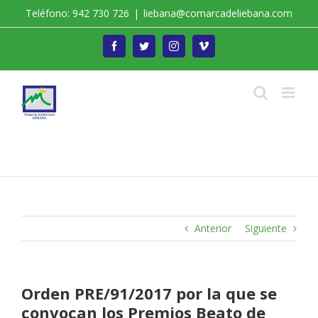
Saltar
Teléfono: 942 730 726
|
liebana@comarcadeliebana.com
al
contenido
Facebook
Twitter
Instagram
Vimeo
Trabajamos por el Desarrollo de la Comarca de
Liébana
Anterior
Siguiente
Orden PRE/91/2017 por la que se
convocan los Premios Beato de