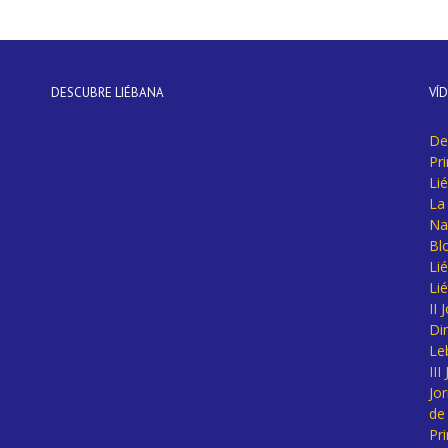
DESCUBRE LIÉBANA
VÍ
De
Pr
Li
La 
Na
Bl
Lié
Li
II
Di
Le
II
Jo
de
Pr