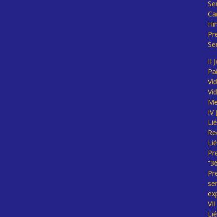
Se
Ca
Hi
Pr
Se
II 
Pa
Ví
Ví
Me
IV
Li
Re
Li
Pr
“3
Pr
se
ex
VI
Li