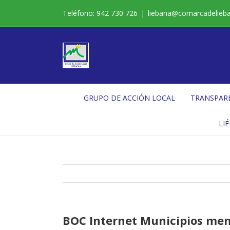
Saltar
Teléfono: 942 730 726
|
liebana@comarcadelieb
al
contenido
GRUPO DE ACCIÓN LOCAL
TRANSPAR
LI
BOC Internet Municipios men