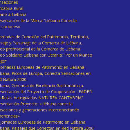
nsaciones
ntabria Rural
mno a Liébana
esentación de la Marca “Liébana Conecta
nsaciones»
Jornadas de Conexión del Patrimonio, Territorio,
isaje y Paisanaje de la Comarca de Liébana.
deo promocional de la Comarca de Liébana
deo Solidario Liébana con Ucrania: “Por un Mundo
jor”
 Jornadas Europeas de Patrimonio en Liébana
ébana, Picos de Europa, Conecta Sensaciones en
d Natura 2000
ébana, Comarca de Excelencia Gastronómica.
esentación del Proyecto de Cooperación LEADER
6 Rutas Autoguiadas NATUREA-CANTABRIA”
esentación Proyecto: «Liébana conecta
nsaciones y generaciones interconectando
periencias»
I Jornadas Europeas de Patrimonio en Liébana
ébana, Paisajes que Conectan en Red Natura 2000