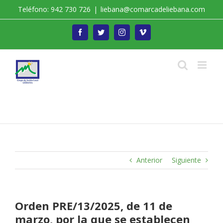
Saltar
Teléfono: 942 730 726
|
liebana@comarcadeliebana.com
al
contenido
Facebook
Twitter
Instagram
Vimeo
Trabajamos por el Desarrollo de la Comarca de
Liébana
Anterior
Siguiente
Orden PRE/13/2025, de 11 de
marzo, por la que se establecen