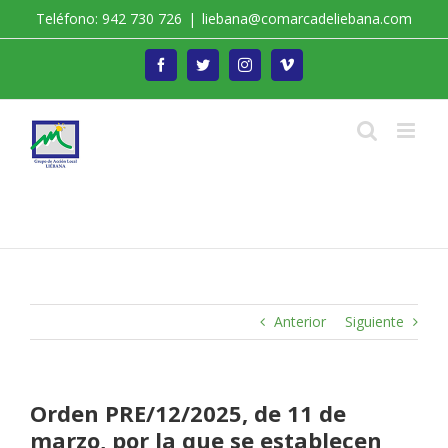
Saltar
Teléfono: 942 730 726
|
liebana@comarcadeliebana.com
al
contenido
Facebook
Twitter
Instagram
Vimeo
Trabajamos por el Desarrollo de la Comarca de
Liébana
Anterior
Siguiente
Orden PRE/12/2025, de 11 de
marzo, por la que se establecen