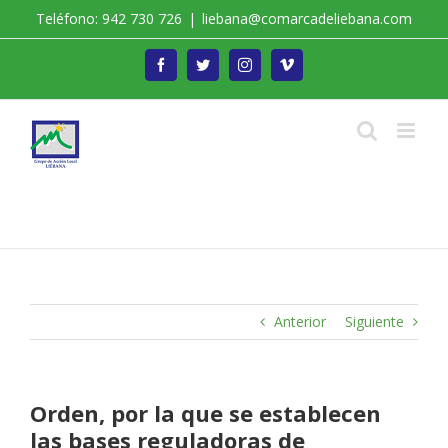
Saltar
Teléfono: 942 730 726
|
liebana@comarcadeliebana.com
al
contenido
Facebook
Twitter
Instagram
Vimeo
Trabajamos por el Desarrollo de la Comarca de
Liébana
Anterior
Siguiente
Orden, por la que se establecen
las bases reguladoras de