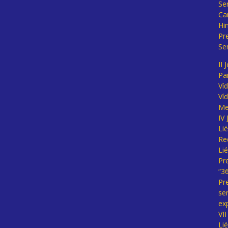
Se
Ca
Hi
Pr
Se
II 
Pa
Ví
Ví
Me
IV
Li
Re
Li
Pr
“3
Pr
se
ex
VI
Li