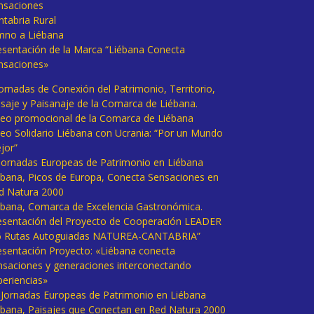
nsaciones
ntabria Rural
mno a Liébana
esentación de la Marca “Liébana Conecta
nsaciones»
Jornadas de Conexión del Patrimonio, Territorio,
isaje y Paisanaje de la Comarca de Liébana.
deo promocional de la Comarca de Liébana
deo Solidario Liébana con Ucrania: “Por un Mundo
jor”
 Jornadas Europeas de Patrimonio en Liébana
ébana, Picos de Europa, Conecta Sensaciones en
d Natura 2000
ébana, Comarca de Excelencia Gastronómica.
esentación del Proyecto de Cooperación LEADER
6 Rutas Autoguiadas NATUREA-CANTABRIA”
esentación Proyecto: «Liébana conecta
nsaciones y generaciones interconectando
periencias»
I Jornadas Europeas de Patrimonio en Liébana
ébana, Paisajes que Conectan en Red Natura 2000