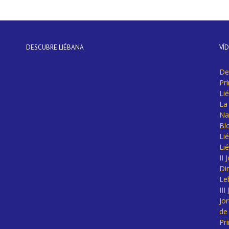
DESCUBRE LIÉBANA
VÍ
De
Pr
Li
La 
Na
Bl
Lié
Li
II
Di
Le
II
Jo
de
Pr