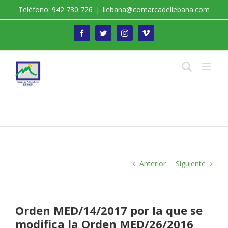
Saltar
Teléfono: 942 730 726
|
liebana@comarcadeliebana.com
al
contenido
Facebook
Twitter
Instagram
Vimeo
Trabajamos por el Desarrollo de la Comarca de
Liébana
Anterior
Siguiente
Orden MED/14/2017 por la que se
modifica la Orden MED/26/2016