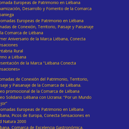
 Jornada Europeas de Patrimonio en Liébana
namización, Desarrollo y Fomento de la Comarca
baniega
I Jornadas Europeas de Patrimonio en Liébana
rnadas de Conexión, Territorio, Paisaje y Paisanaje
 la Comarca de Liébana
imer Aniversario de la Marca Liébana, Conecta
nsaciones
ntabria Rural
mno a Liébana
esentación de la Marca “Liébana Conecta
nsaciones»
Jornadas de Conexión del Patrimonio, Territorio,
isaje y Paisanaje de la Comarca de Liébana.
deo promocional de la Comarca de Liébana
deo Solidario Liébana con Ucrania: “Por un Mundo
jor”
 Jornadas Europeas de Patrimonio en Liébana
ébana, Picos de Europa, Conecta Sensaciones en
d Natura 2000
ébana, Comarca de Excelencia Gastronómica.