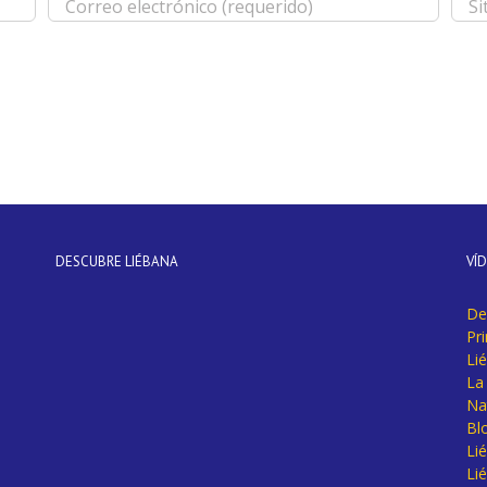
DESCUBRE LIÉBANA
VÍ
De
Pr
Li
La 
Na
Bl
Lié
Li