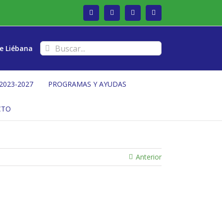
Facebook
Twitter
Instagram
Vimeo
Buscar:
e Liébana
2023-2027
PROGRAMAS Y AYUDAS
CTO
Anterior