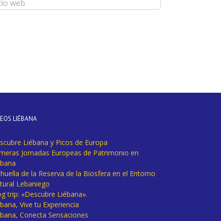
DEOS LIÉBANA
scubre Liébana y Picos de Europa
imeras Jornadas Europeas de Patrimonio en
ébana
huella de la Reserva de la Biosfera en el Entorno
tural Lebaniego
og trip: «Descubre Liébana».
bana, Vive tu Experiencia
ébana, Conecta Sensaciones