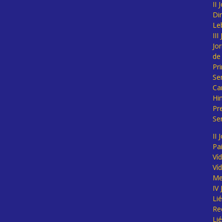
II
Di
Le
II
Jo
de
Pr
Se
Ca
Hi
Pr
Se
II 
Pa
Ví
Ví
Me
IV
Li
Re
Li