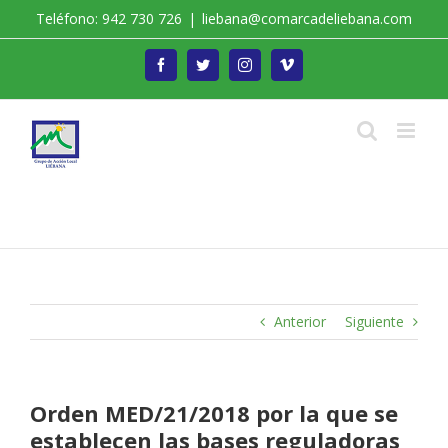
Saltar
Teléfono: 942 730 726
|
liebana@comarcadeliebana.com
al
contenido
Facebook
Twitter
Instagram
Vimeo
Trabajamos por el Desarrollo de la Comarca de
Liébana
Anterior
Siguiente
Orden MED/21/2018 por la que se
establecen las bases reguladoras