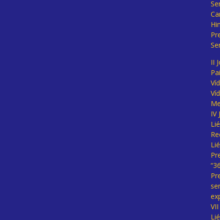
Se
Ca
Hi
Pr
Se
II 
Pa
Ví
Ví
Me
IV
Li
Re
Li
Pr
“3
Pr
se
ex
VI
Li