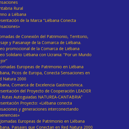
nsaciones
ntabria Rural
mno a Liébana
esentación de la Marca “Liébana Conecta
nsaciones»
Jornadas de Conexión del Patrimonio, Territorio,
isaje y Paisanaje de la Comarca de Liébana.
deo promocional de la Comarca de Liébana
deo Solidario Liébana con Ucrania: “Por un Mundo
jor”
 Jornadas Europeas de Patrimonio en Liébana
ébana, Picos de Europa, Conecta Sensaciones en
d Natura 2000
ébana, Comarca de Excelencia Gastronómica.
esentación del Proyecto de Cooperación LEADER
6 Rutas Autoguiadas NATUREA-CANTABRIA”
esentación Proyecto: «Liébana conecta
nsaciones y generaciones interconectando
periencias»
I Jornadas Europeas de Patrimonio en Liébana
ébana, Paisajes que Conectan en Red Natura 2000