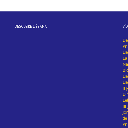
DESCUBRE LIÉBANA
VÍ
De
Pr
Li
La 
Na
Bl
Lié
Li
II
Di
Le
II
Jo
de
Pr