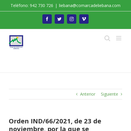
Saltar
Teléfono: 942 730 726
|
liebana@comarcadeliebana.com
al
contenido
Facebook
Twitter
Instagram
Vimeo
Trabajamos por el Desarrollo de la Comarca de
Liébana
Anterior
Siguiente
Orden IND/66/2021, de 23 de
noviembre, por la que se