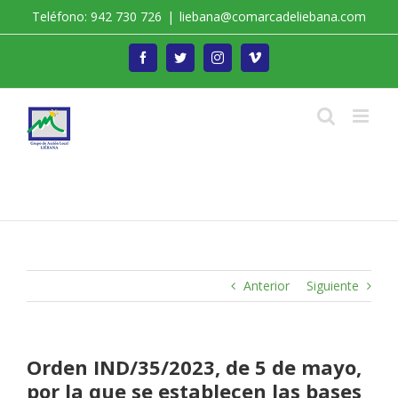
Saltar
Teléfono: 942 730 726
|
liebana@comarcadeliebana.com
al
contenido
Facebook
Twitter
Instagram
Vimeo
Trabajamos por el Desarrollo de la Comarca de
Liébana
Anterior
Siguiente
Orden IND/35/2023, de 5 de mayo,
por la que se establecen las bases