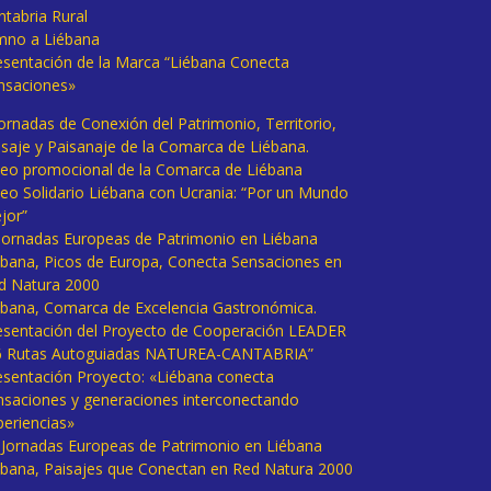
ntabria Rural
mno a Liébana
esentación de la Marca “Liébana Conecta
nsaciones»
Jornadas de Conexión del Patrimonio, Territorio,
isaje y Paisanaje de la Comarca de Liébana.
deo promocional de la Comarca de Liébana
deo Solidario Liébana con Ucrania: “Por un Mundo
jor”
 Jornadas Europeas de Patrimonio en Liébana
ébana, Picos de Europa, Conecta Sensaciones en
d Natura 2000
ébana, Comarca de Excelencia Gastronómica.
esentación del Proyecto de Cooperación LEADER
6 Rutas Autoguiadas NATUREA-CANTABRIA”
esentación Proyecto: «Liébana conecta
nsaciones y generaciones interconectando
periencias»
I Jornadas Europeas de Patrimonio en Liébana
ébana, Paisajes que Conectan en Red Natura 2000