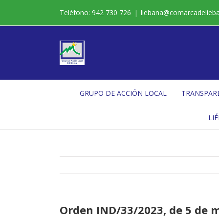
Saltar
Teléfono: 942 730 726
|
liebana@comarcadelieb
al
contenido
GRUPO DE ACCIÓN LOCAL
TRANSPAR
LI
Orden IND/33/2023, de 5 de ma