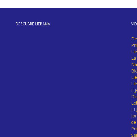
DESCUBRE LIÉBANA
VÍ
De
Pr
Li
La 
Na
Bl
Lié
Li
II
Di
Le
II
Jo
de
Pr
Se