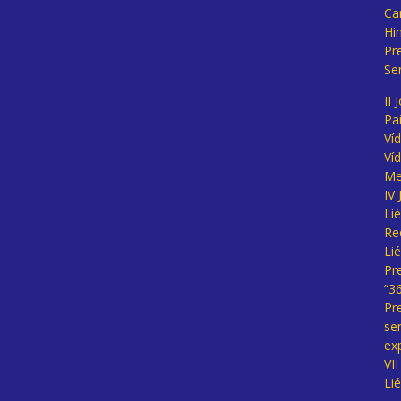
Ca
Hi
Pr
Se
II 
Pa
Ví
Ví
Me
IV
Li
Re
Li
Pr
“3
Pr
se
ex
VI
Li