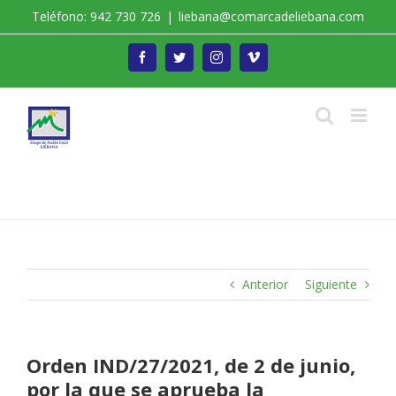
Saltar
Teléfono: 942 730 726
|
liebana@comarcadeliebana.com
al
contenido
Facebook
Twitter
Instagram
Vimeo
Trabajamos por el Desarrollo de la Comarca de
Liébana
Anterior
Siguiente
Orden IND/27/2021, de 2 de junio,
por la que se aprueba la