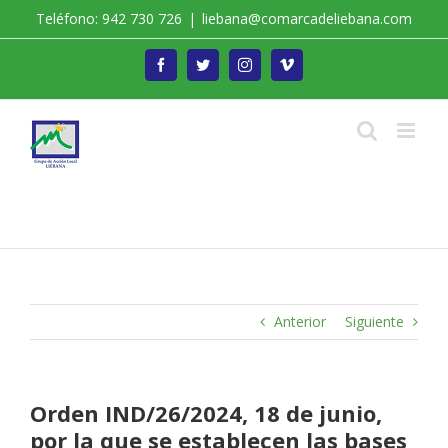
Saltar
Teléfono: 942 730 726
|
liebana@comarcadeliebana.com
al
contenido
Facebook
Twitter
Instagram
Vimeo
Trabajamos por el Desarrollo de la Comarca de
Liébana
Anterior
Siguiente
Orden IND/26/2024, 18 de junio,
por la que se establecen las bases