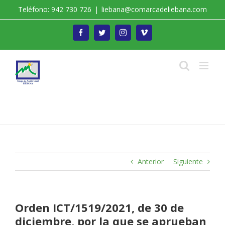
Saltar
Teléfono: 942 730 726
|
liebana@comarcadeliebana.com
al
contenido
Facebook
Twitter
Instagram
Vimeo
Trabajamos por el Desarrollo de la Comarca de
Liébana
Anterior
Siguiente
Orden ICT/1519/2021, de 30 de
diciembre, por la que se aprueban