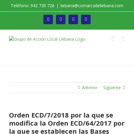
Saltar
Teléfono: 942 730 726
|
liebana@comarcadeliebana.com
al
contenido
Facebook
Twitter
Instagram
Vimeo
Trabajamos por el Desarrollo de la Comarca de
Liébana
Anterior
Siguiente
Orden ECD/7/2018 por la que se
modifica la Orden ECD/64/2017 por
la que se establecen las Bases