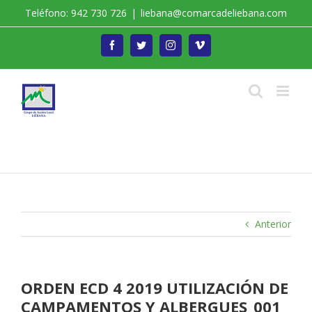
Saltar
Teléfono: 942 730 726
|
liebana@comarcadeliebana.com
al
contenido
Facebook
Twitter
Instagram
Vimeo
Trabajamos por el Desarrollo de la Comarca de
Liébana
Anterior
ORDEN ECD 4 2019 UTILIZACIÓN DE
CAMPAMENTOS Y ALBERGUES_001